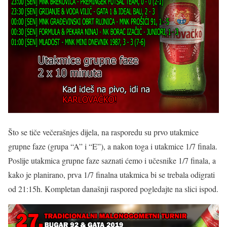
Što se tiče večerašnjes dijela, na rasporedu su prvo utakmice
grupne faze (grupa “A” i “E”), a nakon toga i utakmice 1/7 finala.
Poslije utakmica grupne faze saznati ćemo i učesnike 1/7 finala, a
kako je planirano, prva 1/7 finalna utakmica bi se trebala odigrati
od 21:15h. Kompletan današnji raspored pogledajte na slici ispod.