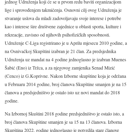
jednog Udruženja koji će se u prvom redu baviti organizacijom
lige i sprovođenjem takmičenja.
Osnovni cilj ovog Udruženja je
stvaranje uslova da mladi zadovoljavaju svoje interese i potrebe
kao i interese šire društvene zajednice u oblasti sporta, kulture i
rekreacije, zavisno od njihovih psihofizičkih sposobnosti.
Udruženje C-Liga registrirano je u Aprilu mjesecu 2010 godine, a
na Osnivačkoj Skupštini izabran je 21 član. Za predsjednika
Udruženja uz mandat na 4 godine jednoglasno je izabran Muenes
Šabić (Eno) iz Tržca, a za njegovog zamjenika Senad Mizić
(Cenco) iz G.Koprivne. Nakon Izborne skupštine koja je održana
u Februaru 2014 godine, broj članova Skupštine smanjen je na 15
članova a predsjedništvo je ostalo isto uz novi mandat do 2018
godine.
Na Izbornoj Skuštini 2018 godine predsjedništvo je ostalo isto, a
broj članova Skupštine smanjen je sa 15 na 13 članova. Izborna
Skupština 2022. godine jednoglasno je potvrdila stare članove