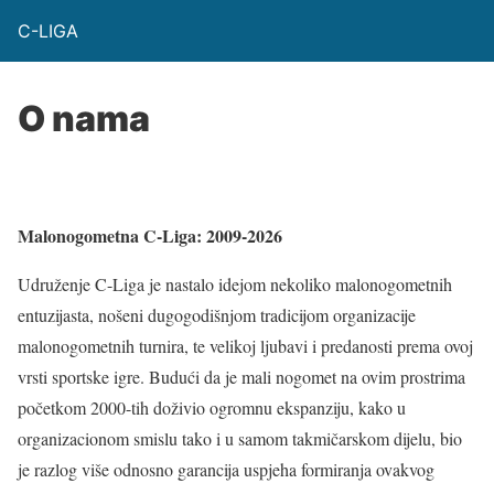
C-LIGA
O nama
Malonogometna C-Liga:
2009-2026
Udruženje C-Liga je nastalo idejom nekoliko malonogometnih
entuzijasta, nošeni dugogodišnjom tradicijom organizacije
malonogometnih turnira, te velikoj ljubavi i predanosti prema ovoj
vrsti sportske igre. Budući da je mali nogomet na ovim prostrima
početkom 2000-tih doživio ogromnu ekspanziju, kako u
organizacionom smislu tako i u samom takmičarskom dijelu, bio
je razlog više odnosno garancija uspjeha formiranja ovakvog