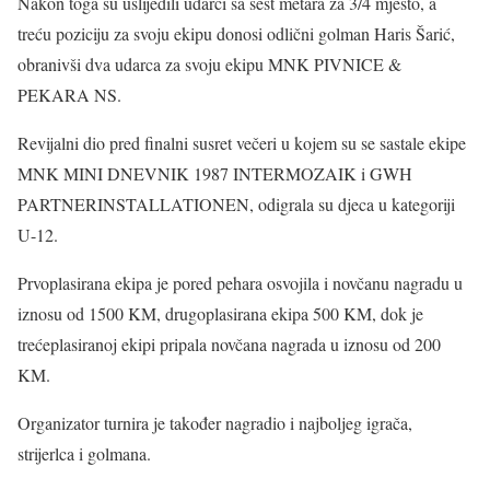
Nakon toga su uslijedili udarci sa šest metara za 3/4 mjesto, a
treću poziciju za svoju ekipu donosi odlični golman Haris Šarić,
obranivši dva udarca za svoju ekipu MNK PIVNICE &
PEKARA NS.
Revijalni dio pred finalni susret večeri u kojem su se sastale ekipe
MNK MINI DNEVNIK 1987 INTERMOZAIK i GWH
PARTNERINSTALLATIONEN, odigrala su djeca u kategoriji
U-12.
Prvoplasirana ekipa je pored pehara osvojila i novčanu nagradu u
iznosu od 1500 KM, drugoplasirana ekipa 500 KM, dok je
trećeplasiranoj ekipi pripala novčana nagrada u iznosu od 200
KM.
Organizator turnira je također nagradio i najboljeg igrača,
strijerlca i golmana.