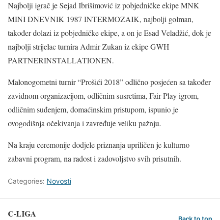
Najbolji igrač je Sejad Ibrišimović iz pobjedničke ekipe MNK
MINI DNEVNIK 1987 INTERMOZAIK, najbolji golman,
također dolazi iz pobjedničke ekipe, a on je Esad Veladžić, dok je
najbolji strijelac turnira Admir Zukan iz ekipe GWH
PARTNERINSTALLATIONEN.
Malonogometni turnir “Prošići 2018” odlično posjećen sa također
zavidnom organizacijom, odličnim susretima, Fair Play igrom,
odličnim suđenjem, domaćinskim pristupom, ispunio je
ovogodišnja očekivanja i zavređuje veliku pažnju.
Na kraju ceremonije dodjele priznanja upriličen je kulturno
zabavni program, na radost i zadovoljstvo svih prisutnih.
Categories:
Novosti
C-LIGA
Back to top