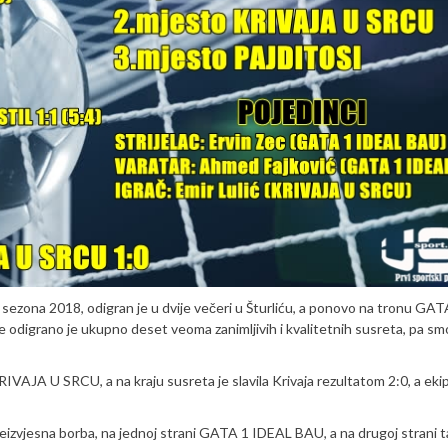
sezona 2018, odigran je u dvije večeri u Šturliću, a ponovo na tronu GAT
 odigrano je ukupno deset veoma zanimljivih i kvalitetnih susreta, pa smo
IVAJA U SRCU, a na kraju susreta je slavila Krivaja rezultatom 2:0, a eki
neizvjesna borba, na jednoj strani GATA 1 IDEAL BAU, a na drugoj strani 