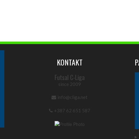
KONTAKT
P
Futsal C-Liga
since 2009
info@cliga.net
+387 62 651 587