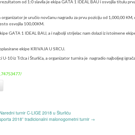
zultatom od 1:0 slavila je ekipa GATA 1 IDEAL BAU i osvojila titulu prv
 a organizator je uručio novčanu nagradu za prvu poziciju od 1,000,00 KM,
esto osvojila 100,00KM.
ekipe GATA 1 IDEAL BAU, a i najbolji strijelac nam dolazi iz istoimene ekip
rugoplasirane ekipe KRIVAJA U SRCU.
i U-10 iz Tržca i Šturlića, a organizator turnira je nagradio najboljeg igrača
8174753477/
aredni turnir C-LIGE 2018 u Šturliću
sporta 2018” tradicionalni malonogometni turnir
→