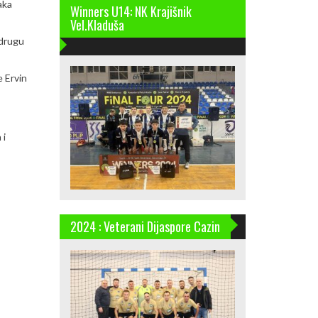
aka
Winners U14: NK Krajišnik
Vel.Kladuša
 drugu
e Ervin
 i
2024 : Veterani Dijaspore Cazin