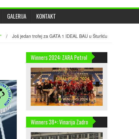
GALERIJA
KONTAKT
"
/
Još jedan trofej za GATA 1 IDEAL BAU u Šturliću
Winners 2024: ZARA Petrol
Winners 38+: Vinarija Zadro