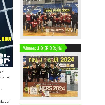
Winners U19: ER-B Bajrić
A 1
 iz čak
pa
također