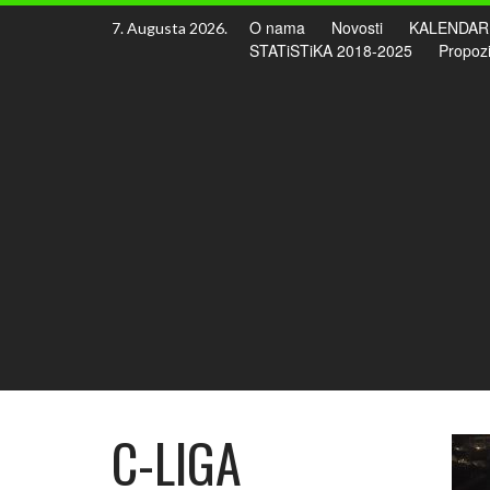
Skip
O nama
Novosti
KALENDAR
7. Augusta 2026.
to
STATiSTiKA 2018-2025
Propozi
content
C-LIGA