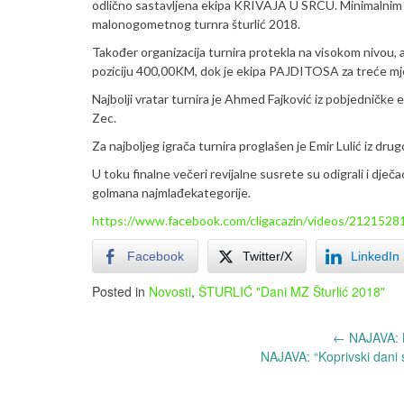
odlično sastavljena ekipa KRIVAJA U SRCU. Minimalnim re
malonogometnog turnra šturlić 2018.
Također organizacija turnira protekla na visokom nivou,
poziciju 400,00KM, dok je ekipa PAJDITOSA za treće mj
Najbolji vratar turnira je Ahmed Fajković iz pobjedničke 
Zec.
Za najboljeg igrača turnira proglašen je Emir Lulić iz d
U toku finalne večeri revijalne susrete su odigrali i dječac
golmana najmlađekategorije.
https://www.facebook.com/cligacazin/videos/212152
Facebook
Twitter/X
LinkedIn
Posted in
Novosti
,
ŠTURLIĆ "Dani MZ Šturlić 2018"
Post
←
NAJAVA: N
NAJAVA: “Koprivski dani 
navigation