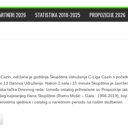
ARTNERI 2026
STATISTIKA 2018-2025
PROPOZICIJE 2026
Cazin, održana je godišnja Skupština Udruženja C-Liga Cazin s počet
upno 13 članova Udruženja. Nakon 2 sata i 15 minuta Skupština je završe
svaka tačka Dnevnog reda. Između ostalog prihvaćene su Propozicije ta
šeg najstarijeg člana Skupštine (Ramo Mušić – Gata : 1956-2019), koji 
inostima sjednice i ostalog u narednom periodu na našim službenim