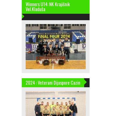
Winners U14: NK Krajišnik
Vel.Kladuša
2024 : Veterani Dijaspore Cazin