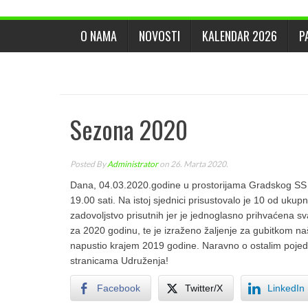
O NAMA
NOVOSTI
KALENDAR 2026
P
Sezona 2020
Posted By
Administrator
on 26. Marta 2020.
Dana, 04.03.2020.godine u prostorijama Gradskog SS 
19.00 sati. Na istoj sjednici prisustovalo je 10 od uk
zadovoljstvo prisutnih jer je jednoglasno prihvaćena 
za 2020 godinu, te je izraženo žaljenje za gubitkom na
napustio krajem 2019 godine. Naravno o ostalim pojed
stranicama Udruženja!
Facebook
Twitter/X
LinkedIn