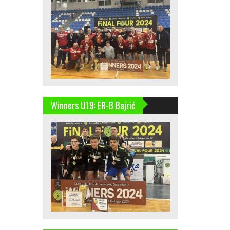
Winners U19: ER-B Bajrić