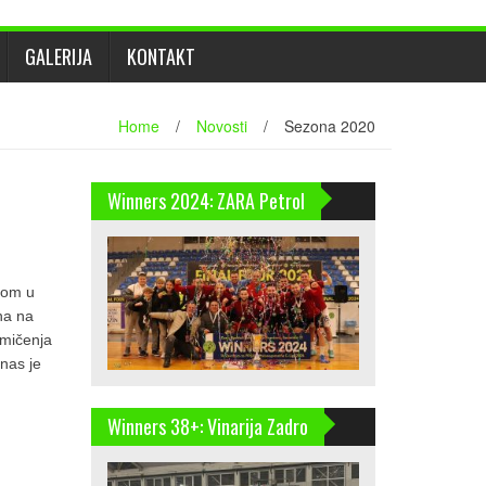
GALERIJA
KONTAKT
Home
/
Novosti
/
Sezona 2020
Winners 2024: ZARA Petrol
kom u
na na
kmičenja
nas je
Winners 38+: Vinarija Zadro