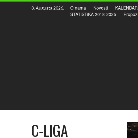
Skip
O nama
Novosti
KALENDAR
8. Augusta 2026.
to
STATiSTiKA 2018-2025
Propozi
content
C-LIGA