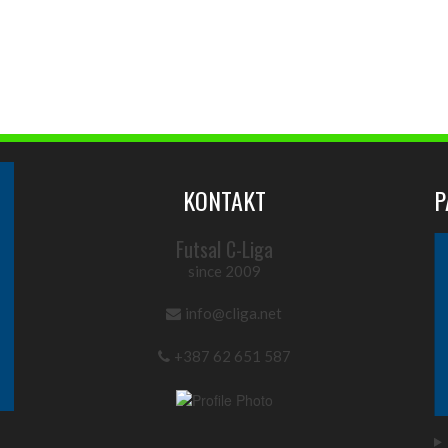
KONTAKT
P
Futsal C-Liga
since 2009
info@cliga.net
+387 62 651 587