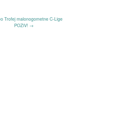
o Trofej malonogometne C-Lige
POZiV!
→