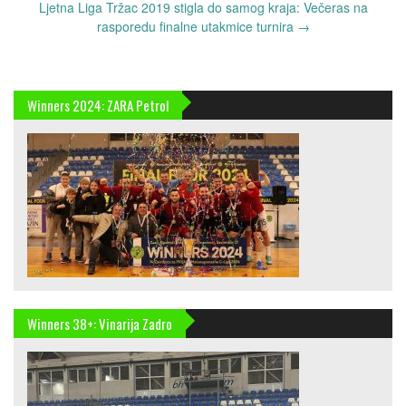
navigation
Ljetna Liga Tržac 2019 stigla do samog kraja: Večeras na
rasporedu finalne utakmice turnira
→
Winners 2024: ZARA Petrol
Winners 38+: Vinarija Zadro