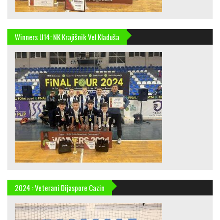
Winners U14: NK Krajišnik Vel.Kladuša
2024 : Veterani Dijaspore Cazin