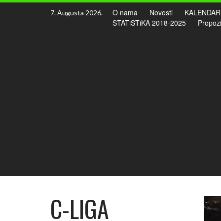
Skip
O nama
Novosti
KALENDAR
7. Augusta 2026.
to
STATiSTiKA 2018-2025
Propozi
content
C-LIGA