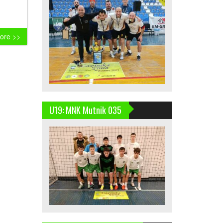
ore >>
U19: MNK Mutnik 035