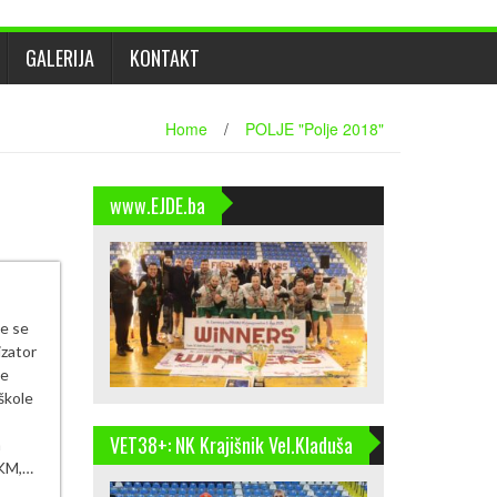
GALERIJA
KONTAKT
Home
/
POLJE "Polje 2018"
www.EJDE.ba
će se
izator
se
škole
VET38+: NK Krajišnik Vel.Kladuša
a
 KM,…