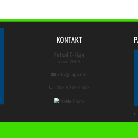
KONTAKT
P
Futsal C-Liga
since 2009
info@cliga.net
+387 62 651 587