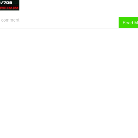
 comment
Read M