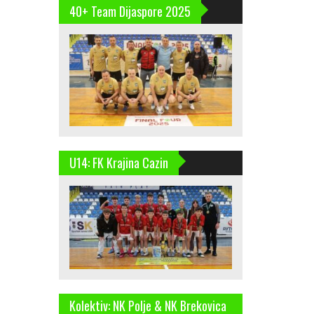
40+ Team Dijaspore 2025
U14: FK Krajina Cazin
Kolektiv: NK Polje & NK Brekovica